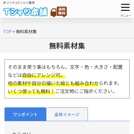
オリジナルTシャツ製作
メニュー
TOP
>
無料素材集
無料素材集
そのまま使う事はもちろん、文字・色・大きさ・配置
などは
自由にアレンジ可。
他の素材や自分の描いた絵とも組み合わせ
られます。
いくつ使っても無料！
ご注文時にご指示ください。
ワンポイント
全体イメージ