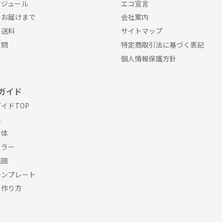
ケジュール
エコ宣言
らお届けまで
会社案内
・送料
サイトマップ
質問
特定商取引法に基づく表記
個人情報保護方針
ガイド
イドTOP
集
書体
カラー
範囲
テンプレート
の作り方