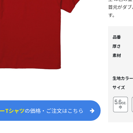
首元がダブ
す。
品番
厚さ
素材
生地カラ
サイズ
ーTシャツ
の価格・ご注文はこちら