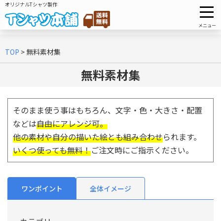
オリジナルTシャツ製作
メニュー
TOP
>
無料素材集
無料素材集
そのまま使う事はもちろん、文字・色・大きさ・配置
などは
自由にアレンジ可。
他の素材や自分の描いた絵とも組み合わせ
られます。
いくつ使っても無料！
ご注文時にご指示ください。
ワンポイント
全体イメージ