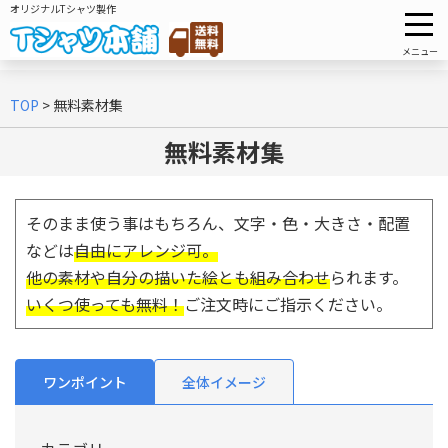
オリジナルTシャツ製作
メニュー
TOP
>
無料素材集
無料素材集
そのまま使う事はもちろん、文字・色・大きさ・配置
などは
自由にアレンジ可。
他の素材や自分の描いた絵とも組み合わせ
られます。
いくつ使っても無料！
ご注文時にご指示ください。
ワンポイント
全体イメージ