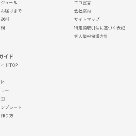
ケジュール
エコ宣言
らお届けまで
会社案内
・送料
サイトマップ
質問
特定商取引法に基づく表記
個人情報保護方針
ガイド
イドTOP
集
書体
カラー
範囲
テンプレート
の作り方