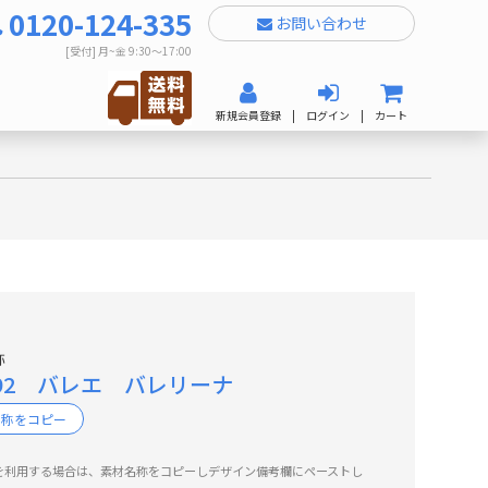
0120-124-335
お問い合わせ
[受付] 月~金 9:30～17:00
新規会員登録
|
ログイン
|
カート
称
092 バレエ バレリーナ
名称をコピー
を利用する場合は、素材名称をコピーしデザイン備考欄にペーストし