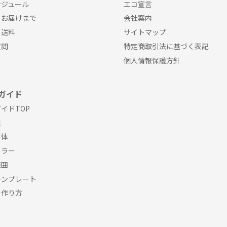
ケジュール
エコ宣言
らお届けまで
会社案内
・送料
サイトマップ
質問
特定商取引法に基づく表記
個人情報保護方針
ガイド
イドTOP
集
書体
カラー
範囲
テンプレート
の作り方