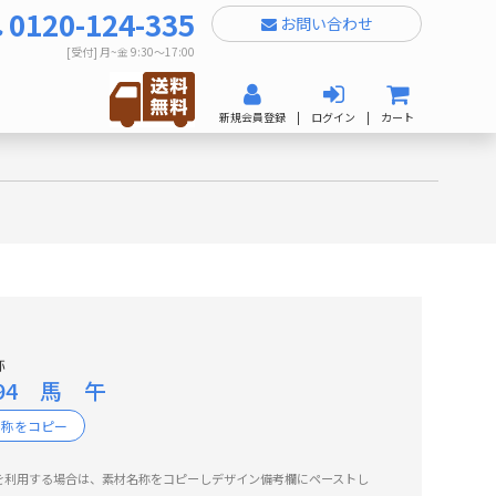
0120-124-335
お問い合わせ
[受付] 月~金 9:30～17:00
新規会員登録
|
ログイン
|
カート
称
094 馬 午
名称をコピー
を利用する場合は、素材名称をコピーしデザイン備考欄にペーストし